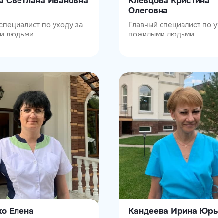
а Светлана Ивановна
Клевцова Кристина
Олеговна
специалист по уходу за
Главный специалист по у
и людьми
пожилыми людьми
ко Елена
Кандеева Ирина Юрь