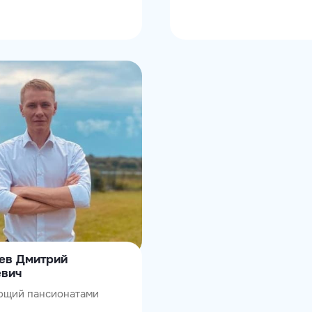
ев Дмитрий
евич
ющий пансионатами