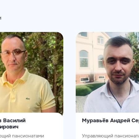
и
в Василий
Муравьёв Андрей Се
ирович
ющий пансионатами
Управляющий пансионат