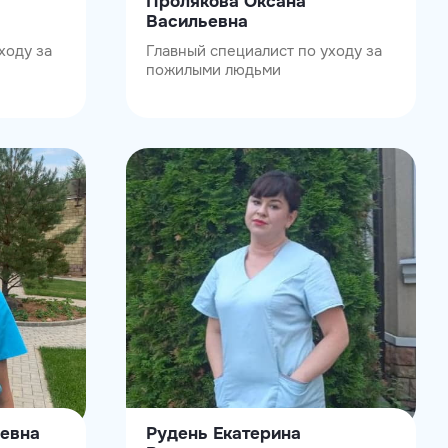
Пролякова Оксана
Васильевна
ходу за
Главный специалист по уходу за
пожилыми людьми
евна
Рудень Екатерина