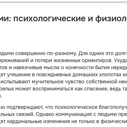
и: психологические и физиол
дьми совершенно по-разному. Для одних это долг
переживаний и потери жизненных ориентиров. Ухуд
тов и навязчивые мысли о конечности бытия неред
дят утешение в повседневных домашних хлопотах ил
о испытывают мучительное чувство собственной не
елых может восприниматься как спасение, ведь т
.
о подтверждают, что психологическое благополуч
иальных связей. Однако коммуникация с людьми пре
дят кардинальные изменения не только в физически