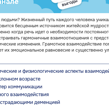
анале
выгоды
 людьми? Жизненный путь каждого человека уника
вится бесценным источником житейской мудрости и
бенно когда речь идет о необходимости постоянн
ыстраивать гармоничные взаимоотношения с предст
ческие изменения. Грамотное взаимодействие пом
т их эмоциональное равновесие и существенно ул
ческие и физиологические аспекты взаимоде
клонном возрасте
ктер коммуникации
ого взаимодействия
, страдающими деменцией