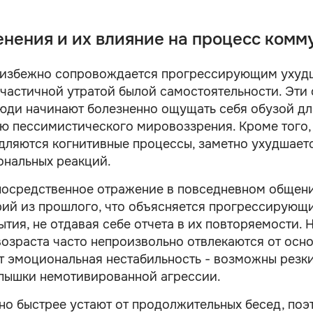
нения и их влияние на процесс ком
неизбежно сопровождается прогрессирующим ухуд
частичной утратой былой самостоятельности. Эти
ди начинают болезненно ощущать себя обузой для
ю пессимистического мировоззрения. Кроме того,
дляются когнитивные процессы, заметно ухудшает
нальных реакций.
посредственное отражение в повседневном общен
рий из прошлого, что объясняется прогрессирующ
ытия, не отдавая себе отчета в их повторяемости
озраста часто непроизвольно отвлекаются от осно
т эмоциональная нестабильность - возможны резки
пышки немотивированной агрессии.
но быстрее устают от продолжительных бесед, по