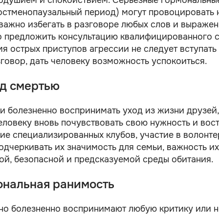
одушием и спокойствием. Серьезные гормональные
остменопаузальный период) могут провоцировать
важно избегать в разговоре любых слов и выражен
о предложить консультацию квалифицированного 
 острых приступов агрессии не следует вступать 
говор, дать человеку возможность успокоиться.
ед смертью
и болезненно воспринимать уход из жизни друзей,
еловеку вновь почувствовать свою нужность и вос
ие специализированных клубов, участие в волонт
дчеркивать их значимость для семьи, важность и
ой, безопасной и предсказуемой среды обитания.
ональная ранимость
но болезненно воспринимают любую критику или н